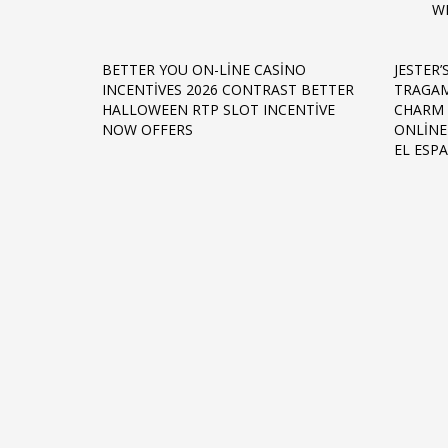
W
BETTER YOU ON-LINE CASINO
JESTER
INCENTIVES 2026 CONTRAST BETTER
TRAGAM
HALLOWEEN RTP SLOT INCENTIVE
CHARM 
NOW OFFERS
ONLINE
EL ESP