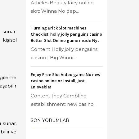
Articles Beauty fairy online
slot: Winna No dep...
Turning Brick Slot machines
 sunar.
Checklist: holly jolly penguins casino
kişisel
Better Slot Online game inside Nyc
Content Holly jolly penguins
casino | Big Winni...
Enjoy Free Slot Video game No new
rgileme
casino online nz Install, Just
aşabilir
Enjoyable!
Content they Gambling
establishment: new casino...
SON YORUMLAR
ı sunar.
bilir ve