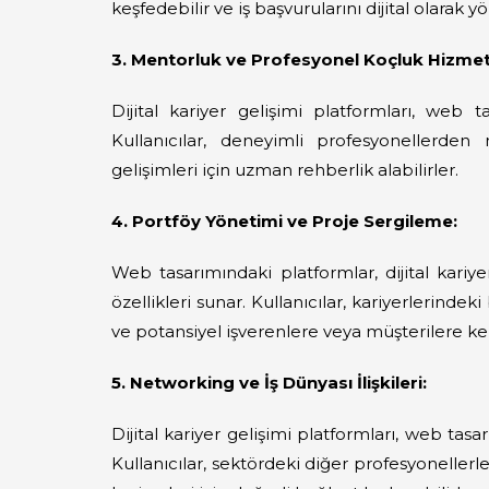
keşfedebilir ve iş başvurularını dijital olarak yö
3. Mentorluk ve Profesyonel Koçluk Hizmetl
Dijital kariyer gelişimi platformları, web
Kullanıcılar, deneyimli profesyonellerden m
gelişimleri için uzman rehberlik alabilirler.
4. Portföy Yönetimi ve Proje Sergileme:
Web tasarımındaki platformlar, dijital kari
özellikleri sunar. Kullanıcılar, kariyerlerindeki 
ve potansiyel işverenlere veya müşterilere kendi
5. Networking ve İş Dünyası İlişkileri:
Dijital kariyer gelişimi platformları, web tas
Kullanıcılar, sektördeki diğer profesyonellerl