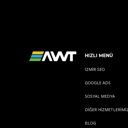
HIZLI MENÜ
İZMİR SEO
GOOGLE ADS
SOSYAL MEDYA
DİĞER HİZMETLERİMİ
BLOG