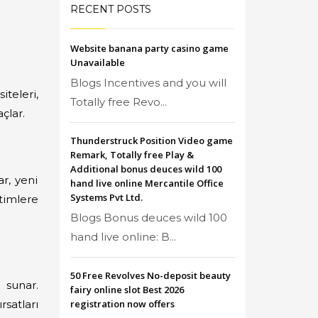
RECENT POSTS
Website banana party casino game
Unavailable
Blogs Incentives and you will
iteleri,
Totally free Revo...
çlar.
Thunderstruck Position Video game
Remark, Totally free Play &
Additional bonus deuces wild 100
ar, yeni
hand live online Mercantile Office
Systems Pvt Ltd.
itimlere
Blogs Bonus deuces wild 100
hand live online: B...
50 Free Revolves No-deposit beauty
ı sunar.
fairy online slot Best 2026
rsatları
registration now offers