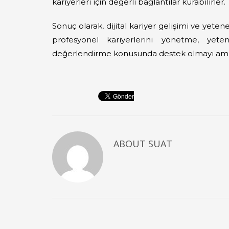
kariyerleri için değerli bağlantılar kurabilirler.
Sonuç olarak, dijital kariyer gelişimi ve yete
profesyonel kariyerlerini yönetme, yeten
değerlendirme konusunda destek olmayı ama
ABOUT
SUAT