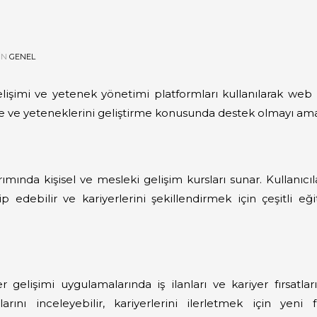
IN
GENEL
lişimi ve yetenek yönetimi platformları kullanılarak web s
me ve yeteneklerini geliştirme konusunda destek olmayı ama
rımında kişisel ve mesleki gelişim kursları sunar. Kullanıcıl
ip edebilir ve kariyerlerini şekillendirmek için çeşitli eğ
r gelişimi uygulamalarında iş ilanları ve kariyer fırsatlar
arını inceleyebilir, kariyerlerini ilerletmek için yeni fı