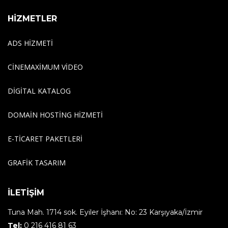
HİZMETLER
ADS HIZMETI
CINEMAXIMUM VIDEO
DIGITAL KATALOG
DOMAIN HOSTING HIZMETI
E-TICARET PAKETLERI
GRAFIK TASARIM
İLETİŞİM
Tuna Mah. 1714 sok. Eyiler İşhanı: No: 23 Karşıyaka/İzmir
Tel:
0 216 416 81 63