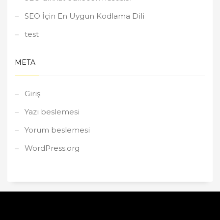
SEO İçin En Uygun Kodlama Dili
test
META
Giriş
Yazı beslemesi
Yorum beslemesi
WordPress.org