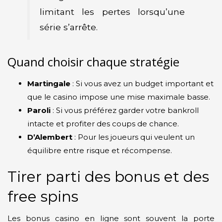
limitant les pertes lorsqu’une
série s’arrête.
Quand choisir chaque stratégie
Martingale
: Si vous avez un budget important et
que le casino impose une mise maximale basse.
Paroli
: Si vous préférez garder votre bankroll
intacte et profiter des coups de chance.
D’Alembert
: Pour les joueurs qui veulent un
équilibre entre risque et récompense.
Tirer parti des bonus et des
free spins
Les bonus casino en ligne sont souvent la porte