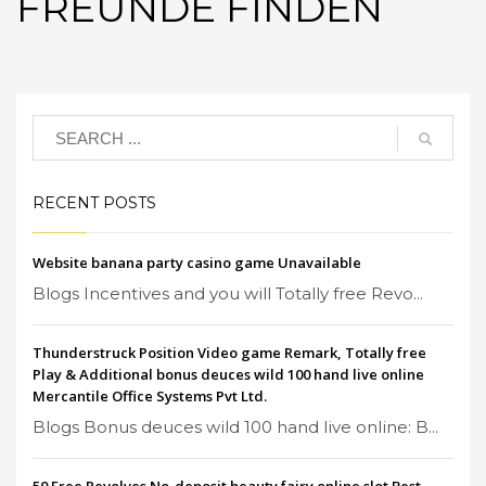
FREUNDE FINDEN
RECENT POSTS
Website banana party casino game Unavailable
Blogs Incentives and you will Totally free Revo...
Thunderstruck Position Video game Remark, Totally free
Play & Additional bonus deuces wild 100 hand live online
Mercantile Office Systems Pvt Ltd.
Blogs Bonus deuces wild 100 hand live online: B...