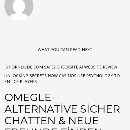
WHAT YOU CAN READ NEXT
IS PORNDUDE COM SAFE? CHECKSITE AI WEBSITE REVIEW
UNLOCKING SECRETS HOW CASINOS USE PSYCHOLOGY TO
ENTICE PLAYERS
OMEGLE-
ALTERNATIVE SICHER
CHATTEN & NEUE