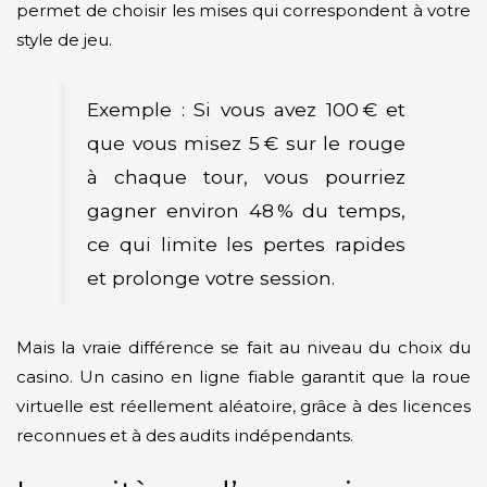
permet de choisir les mises qui correspondent à votre
style de jeu.
Exemple : Si vous avez 100 € et
que vous misez 5 € sur le rouge
à chaque tour, vous pourriez
gagner environ 48 % du temps,
ce qui limite les pertes rapides
et prolonge votre session.
Mais la vraie différence se fait au niveau du choix du
casino. Un casino en ligne fiable garantit que la roue
virtuelle est réellement aléatoire, grâce à des licences
reconnues et à des audits indépendants.