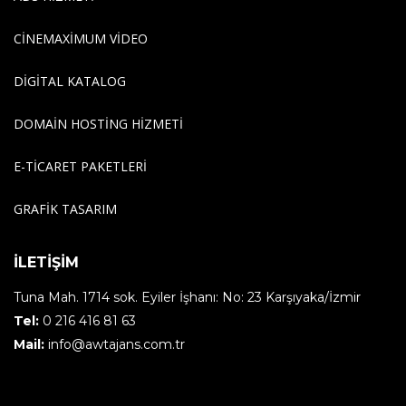
CINEMAXIMUM VIDEO
DIGITAL KATALOG
DOMAIN HOSTING HIZMETI
E-TICARET PAKETLERI
GRAFIK TASARIM
İLETİŞİM
Tuna Mah. 1714 sok. Eyiler İşhanı: No: 23 Karşıyaka/İzmir
Tel:
0 216 416 81 63
Mail:
info@awtajans.com.tr