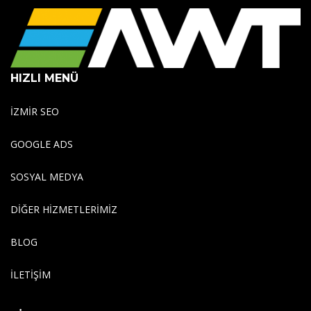
HIZLI MENÜ
İZMİR SEO
GOOGLE ADS
SOSYAL MEDYA
DİĞER HİZMETLERİMİZ
BLOG
İLETİŞİM