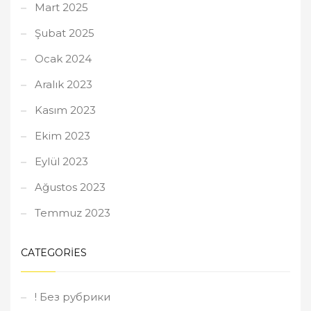
Mart 2025
Şubat 2025
Ocak 2024
Aralık 2023
Kasım 2023
Ekim 2023
Eylül 2023
Ağustos 2023
Temmuz 2023
CATEGORIES
! Без рубрики