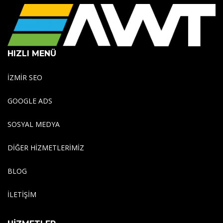
HIZLI MENÜ
İZMİR SEO
GOOGLE ADS
SOSYAL MEDYA
DİĞER HİZMETLERİMİZ
BLOG
İLETİŞİM