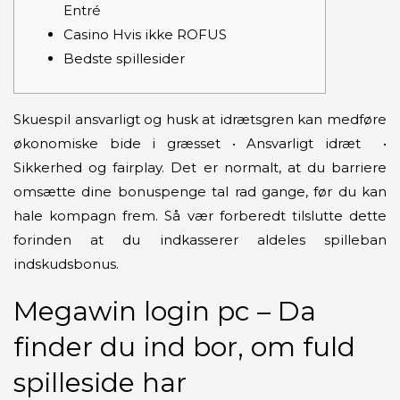
Entré
Casino Hvis ikke ROFUS
Bedste spillesider
Skuespil ansvarligt og husk at idrætsgren kan medføre
økonomiske bide i græsset • Ansvarligt idræt •
Sikkerhed og fairplay. Det er normalt, at du barriere
omsætte dine bonuspenge tal rad gange, før du kan
hale kompagn frem.
Så vær forberedt tilslutte dette
forinden at du indkasserer aldeles spilleban
indskudsbonus.
Megawin login pc – Da
finder du ind bor, om fuld
spilleside har