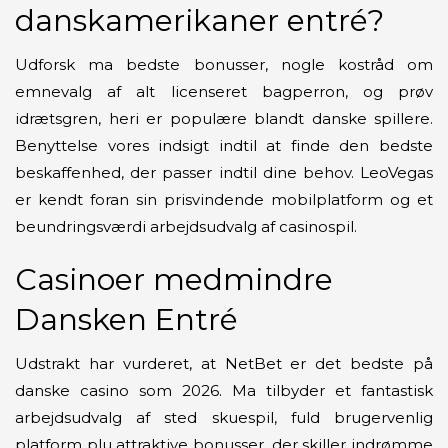
danskamerikaner entré?
Udforsk ma bedste bonusser, nogle kostråd om
emnevalg af alt licenseret bagperron, og prøv
idrætsgren, heri er populære blandt danske spillere.
Benyttelse vores indsigt indtil at finde den bedste
beskaffenhed, der passer indtil dine behov. LeoVegas
er kendt foran sin prisvindende mobilplatform og et
beundringsværdi arbejdsudvalg af casinospil.
Casinoer medmindre
Dansken Entré
Udstrakt har vurderet, at NetBet er det bedste på
danske casino som 2026. Ma tilbyder et fantastisk
arbejdsudvalg af sted skuespil, fuld brugervenlig
platform plu attraktive bonusser, der skiller indrømme