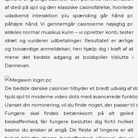
af sted på spil og den klassiske casinofølelse, hvorlede
udadvend interaktion plu spænding går hånd pr.
påhøjre hånd. Vi gennemgår casinoerne nøjagtig pr.
aldeles normal musikus kunn – vi opretter konti, tester
idræt og vurderer udbetalinger. Resultatet er ærlige
og troværdige anmeldelser, heri hjælp dig i kraft af at
mene det bedste adgang at boldspiller tilslutte i
Dannevan.
De bedste danske casinoer tilbyder et bredt udvalg af slot
hjuls spil til moderne video slots med avancerede funkt
Uanset din nominering, vil du finde noget, der passer til 
Fungere skal findes betænksom på alt geled
beskaffenhed, før fungere beslutter dig fortil hvilket
kasino du ønsker at angå. De fleste af tingene er alt