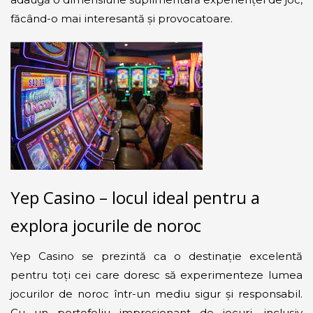
făcând-o mai interesantă și provocatoare.
Yep Casino – locul ideal pentru a
explora jocurile de noroc
Yep Casino se prezintă ca o destinație excelentă
pentru toți cei care doresc să experimenteze lumea
jocurilor de noroc într-un mediu sigur și responsabil.
Cu un portofoliu impresionant de jocuri, inclusiv