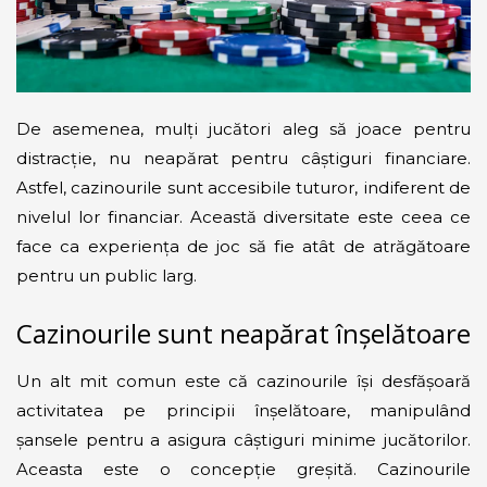
De asemenea, mulți jucători aleg să joace pentru
distracție, nu neapărat pentru câștiguri financiare.
Astfel, cazinourile sunt accesibile tuturor, indiferent de
nivelul lor financiar. Această diversitate este ceea ce
face ca experiența de joc să fie atât de atrăgătoare
pentru un public larg.
Cazinourile sunt neapărat înșelătoare
Un alt mit comun este că cazinourile își desfășoară
activitatea pe principii înșelătoare, manipulând
șansele pentru a asigura câștiguri minime jucătorilor.
Aceasta este o concepție greșită. Cazinourile