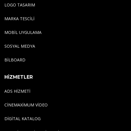
LOGO TASARIM
MARKA TESCILI
MOBIL UYGULAMA
SOSYAL MEDYA
BILBOARD
HİZMETLER
ADS HIZMETI
CINEMAXIMUM VIDEO
DIGITAL KATALOG