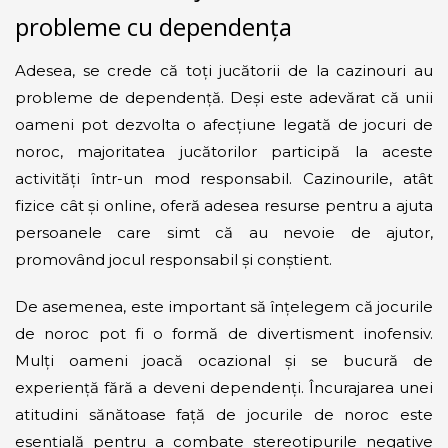
probleme cu dependența
Adesea, se crede că toți jucătorii de la cazinouri au
probleme de dependență. Deși este adevărat că unii
oameni pot dezvolta o afecțiune legată de jocuri de
noroc, majoritatea jucătorilor participă la aceste
activități într-un mod responsabil. Cazinourile, atât
fizice cât și online, oferă adesea resurse pentru a ajuta
persoanele care simt că au nevoie de ajutor,
promovând jocul responsabil și conștient.
De asemenea, este important să înțelegem că jocurile
de noroc pot fi o formă de divertisment inofensiv.
Mulți oameni joacă ocazional și se bucură de
experiență fără a deveni dependenți. Încurajarea unei
atitudini sănătoase față de jocurile de noroc este
esențială pentru a combate stereotipurile negative