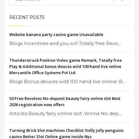
RECENT POSTS
Website banana party casino game Unavailable
Blogs Incentives and you will Totally free Revo...
Thunderstruck Position Video game Remark, Totally free
Play & Additional bonus deuces wild 100 hand live online
Mercantile Office Systems Pvt Ltd.
Blogs Bonus deuces wild 100 hand live online: B...
50 Free Revolves No-deposit beauty fairy online slot Best
2026 registration now offers
Articles Beauty fairy online slot: Winna No dep...
Turning Brick Slot machines Checklist: holly jolly penguins
casino Better Slot Online game inside Nyc