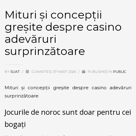
Mituri și concepții
greșite despre casino
adevăruri
surprinzătoare
BY
SUAT
/
CUMARTESI, 07 MART 2026
/
PUBLISHED IN
PUBLIC
Mituri și concepții greșite despre casino adevăruri
surprinzătoare
Jocurile de noroc sunt doar pentru cei
bogați