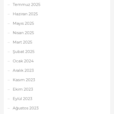
Temmuz 2025
Haziran 2025
Mayıs 2025
Nisan 2025
Mart 2025
Şubat 2025
Ocak 2024
Aralık 2023
Kasım 2023
Ekim 2023
Eylül 2023
Ağustos 2023