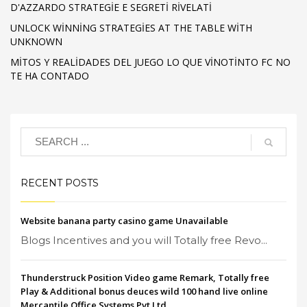
D'AZZARDO STRATEGIE E SEGRETI RIVELATI
UNLOCK WINNING STRATEGIES AT THE TABLE WITH
UNKNOWN
MITOS Y REALIDADES DEL JUEGO LO QUE VINOTINTO FC NO
TE HA CONTADO
RECENT POSTS
Website banana party casino game Unavailable
Blogs Incentives and you will Totally free Revo...
Thunderstruck Position Video game Remark, Totally free
Play & Additional bonus deuces wild 100 hand live online
Mercantile Office Systems Pvt Ltd.