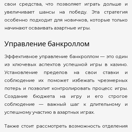
свои средства, что позволяет играть дольше и
увеличивает шансы на победу. Эта стратегия
особенно подходит для новичков, которые только
начинают осваивать азартные игры.
Управление банкроллом
Эффективное управление банкроллом — это один
из ключевых аспектов успешной игры в казино.
Установление пределов на свои ставки и
соблюдение их поможет избежать чрезмерных
потерь и позволит контролировать процесс игры.
Создание бюджета на игру и его строгое
соблюдение — важный шаг к длительному и
успешному участию в азартных играх.
Также стоит рассмотреть возможность отделения