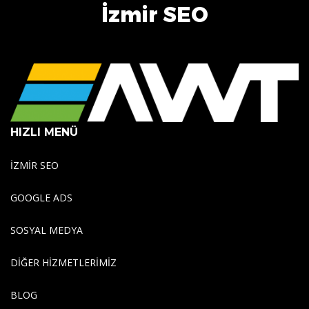
İzmir SEO
HIZLI MENÜ
İZMİR SEO
GOOGLE ADS
SOSYAL MEDYA
DİĞER HİZMETLERİMİZ
BLOG