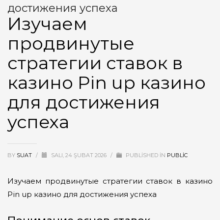
достижения успеха
Изучаем
продвинутые
стратегии ставок в
казино Pin up казино
для достижения
успеха
BY
SUAT
/
SALI, 24 ŞUBAT 2026
/
PUBLISHED IN
PUBLIC
Изучаем продвинутые стратегии ставок в казино
Pin up казино для достижения успеха