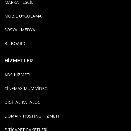
MARKA TESCILI
MOBIL UYGULAMA
SOSYAL MEDYA
BILBOARD
HİZMETLER
ADS HIZMETI
CINEMAXIMUM VIDEO
DIGITAL KATALOG
DOMAIN HOSTING HIZMETI
E-TICARET PAKETLERI