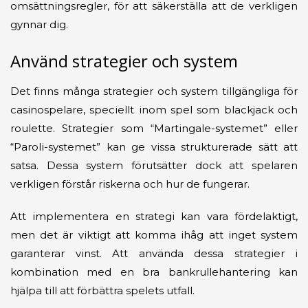
omsättningsregler, för att säkerställa att de verkligen
gynnar dig.
Använd strategier och system
Det finns många strategier och system tillgängliga för
casinospelare, speciellt inom spel som blackjack och
roulette. Strategier som “Martingale-systemet” eller
“Paroli-systemet” kan ge vissa strukturerade sätt att
satsa. Dessa system förutsätter dock att spelaren
verkligen förstår riskerna och hur de fungerar.
Att implementera en strategi kan vara fördelaktigt,
men det är viktigt att komma ihåg att inget system
garanterar vinst. Att använda dessa strategier i
kombination med en bra bankrullehantering kan
hjälpa till att förbättra spelets utfall.