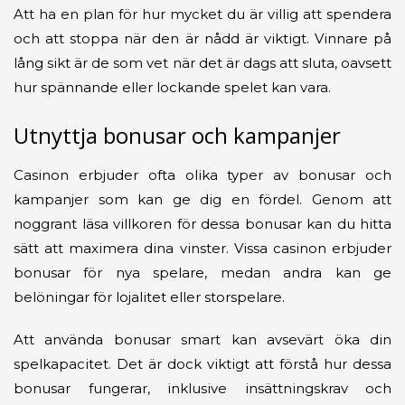
Att ha en plan för hur mycket du är villig att spendera
och att stoppa när den är nådd är viktigt. Vinnare på
lång sikt är de som vet när det är dags att sluta, oavsett
hur spännande eller lockande spelet kan vara.
Utnyttja bonusar och kampanjer
Casinon erbjuder ofta olika typer av bonusar och
kampanjer som kan ge dig en fördel. Genom att
noggrant läsa villkoren för dessa bonusar kan du hitta
sätt att maximera dina vinster. Vissa casinon erbjuder
bonusar för nya spelare, medan andra kan ge
belöningar för lojalitet eller storspelare.
Att använda bonusar smart kan avsevärt öka din
spelkapacitet. Det är dock viktigt att förstå hur dessa
bonusar fungerar, inklusive insättningskrav och