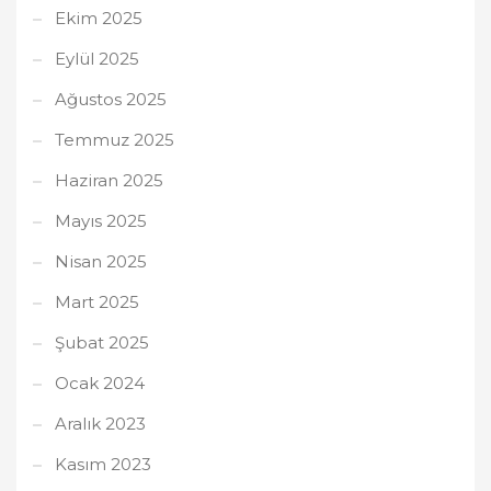
Ekim 2025
Eylül 2025
Ağustos 2025
Temmuz 2025
Haziran 2025
Mayıs 2025
Nisan 2025
Mart 2025
Şubat 2025
Ocak 2024
Aralık 2023
Kasım 2023