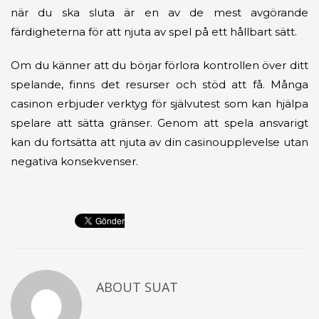
när du ska sluta är en av de mest avgörande
färdigheterna för att njuta av spel på ett hållbart sätt.
Om du känner att du börjar förlora kontrollen över ditt
spelande, finns det resurser och stöd att få. Många
casinon erbjuder verktyg för självutest som kan hjälpa
spelare att sätta gränser. Genom att spela ansvarigt
kan du fortsätta att njuta av din casinoupplevelse utan
negativa konsekvenser.
ABOUT
SUAT