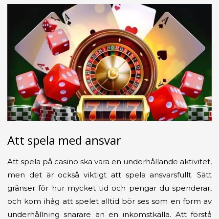
Att spela med ansvar
Att spela på casino ska vara en underhållande aktivitet,
men det är också viktigt att spela ansvarsfullt. Sätt
gränser för hur mycket tid och pengar du spenderar,
och kom ihåg att spelet alltid bör ses som en form av
underhållning snarare än en inkomstkälla. Att förstå