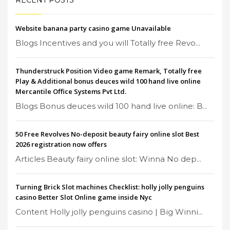
Website banana party casino game Unavailable
Blogs Incentives and you will Totally free Revo...
Thunderstruck Position Video game Remark, Totally free
Play & Additional bonus deuces wild 100 hand live online
Mercantile Office Systems Pvt Ltd.
Blogs Bonus deuces wild 100 hand live online: B...
50 Free Revolves No-deposit beauty fairy online slot Best
2026 registration now offers
Articles Beauty fairy online slot: Winna No dep...
Turning Brick Slot machines Checklist: holly jolly penguins
casino Better Slot Online game inside Nyc
Content Holly jolly penguins casino | Big Winni...