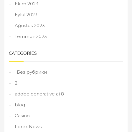
Ekim 2023
Eylül 2023
Ağustos 2023
Temmuz 2023
CATEGORIES
! Без рубрики
2
adobe generative ai 8
blog
Casino
Forex News